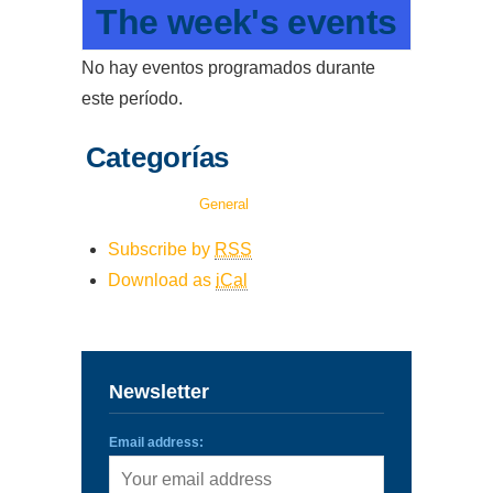
The week's events
ENLLAÇOS
No hay eventos programados durante
IEF
este período.
NOSALTRES
Categorías
General
Subscribe by
RSS
Download as
iCal
Newsletter
Email address: