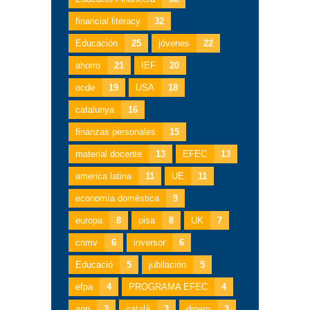
financial literacy
32
Educación
25
jóvenes
22
ahorro
21
IEF
20
ocde
19
USA
18
catalunya
16
finanzas personales
15
material docente
13
EFEC
13
america latina
11
UE
11
economía doméstica
9
europa
8
pisa
8
UK
7
cnmv
6
inversor
6
Educació
5
jubilación
5
efpa
4
PROGRAMA EFEC
4
app
3
català
3
dinero
3