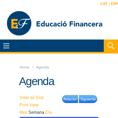
CAT
|
ESP
NOTÍCIES
EF
VIDEOS
Home
Agenda
MAPA
Agenda
EF
AGENDA
View as
Grid
Anterior
Siguiente
Print
View
PUBLICACIONS
Mes
Semana
Día
EF