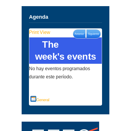
Agenda
Print
View
Anterior
Siguiente
The
week's events
No hay eventos programados
durante este período.
Categorías
General