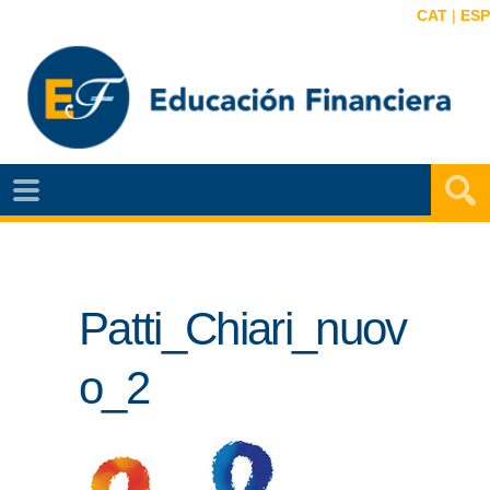
CAT
|
ESP
EF
NOTÍCIAS
VIDEOS
Patti_Chiari_nuov
EF
MAPA
o_2
AGENDA
PUBLICACIONES
EF