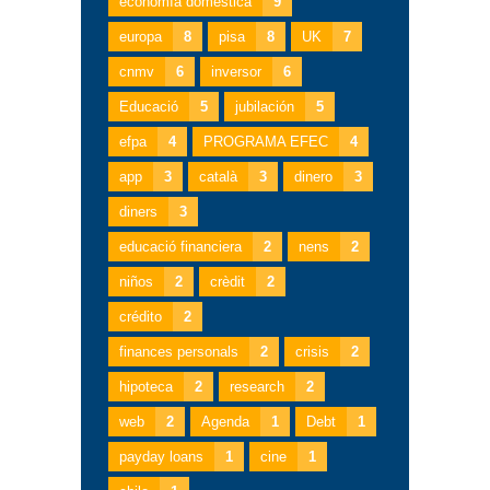
economía doméstica
9
europa
8
pisa
8
UK
7
cnmv
6
inversor
6
Educació
5
jubilación
5
efpa
4
PROGRAMA EFEC
4
app
3
català
3
dinero
3
diners
3
educació financiera
2
nens
2
niños
2
crèdit
2
crédito
2
finances personals
2
crisis
2
hipoteca
2
research
2
web
2
Agenda
1
Debt
1
payday loans
1
cine
1