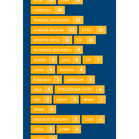
ocde
19
USA
18
catalunya
16
finanzas personales
15
material docente
13
EFEC
13
america latina
11
UE
11
economía doméstica
9
europa
8
pisa
8
UK
7
cnmv
6
inversor
6
Educació
5
jubilación
5
efpa
4
PROGRAMA EFEC
4
app
3
català
3
dinero
3
diners
3
educació financiera
2
nens
2
niños
2
crèdit
2