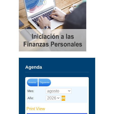
Agenda
Anterior
Siguiente
Mes:
Año:
Print
View