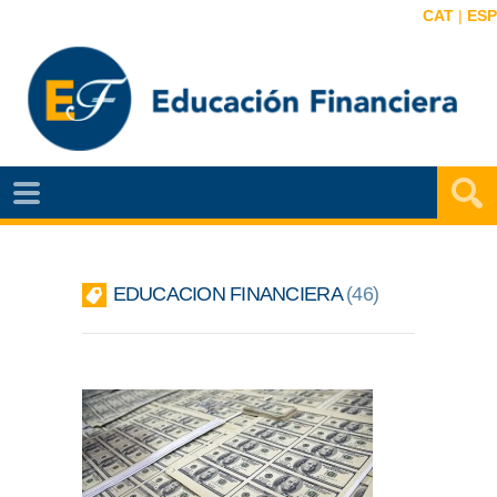
CAT
|
ESP
EF
NOTÍCIAS
VIDEOS
EDUCACION FINANCIERA
46
EF
MAPA
AGENDA
PUBLICACIONES
EF