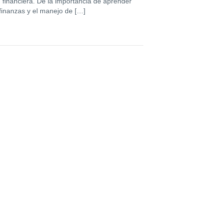
 financiera. De la importancia de aprender
 finanzas y el manejo de […]