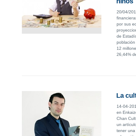
niños
20/04/201
financier
por sus e
proyeccio
de Estadís
población
12 millon
26,44% d
La cul
14-04-201
en Enkaiz
Chan Cult
un artícu
tener una