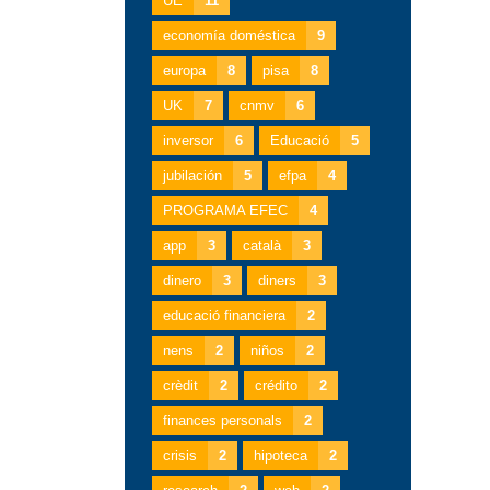
UE
11
economía doméstica
9
europa
8
pisa
8
UK
7
cnmv
6
inversor
6
Educació
5
jubilación
5
efpa
4
PROGRAMA EFEC
4
app
3
català
3
dinero
3
diners
3
educació financiera
2
nens
2
niños
2
crèdit
2
crédito
2
finances personals
2
crisis
2
hipoteca
2