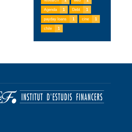
research
2
web
2
Agenda
1
Debt
1
payday loans
1
cine
1
chile
1