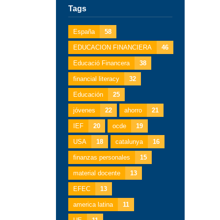
Tags
España
58
EDUCACION FINANCIERA
46
Educació Financera
38
financial literacy
32
Educación
25
jóvenes
22
ahorro
21
IEF
20
ocde
19
USA
18
catalunya
16
finanzas personales
15
material docente
13
EFEC
13
america latina
11