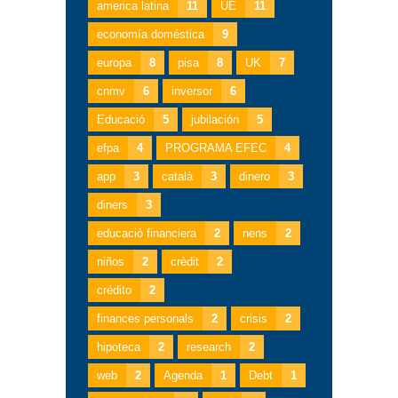
america latina
11
UE
11
economía doméstica
9
europa
8
pisa
8
UK
7
cnmv
6
inversor
6
Educació
5
jubilación
5
efpa
4
PROGRAMA EFEC
4
app
3
català
3
dinero
3
diners
3
educació financiera
2
nens
2
niños
2
crèdit
2
crédito
2
finances personals
2
crisis
2
hipoteca
2
research
2
web
2
Agenda
1
Debt
1