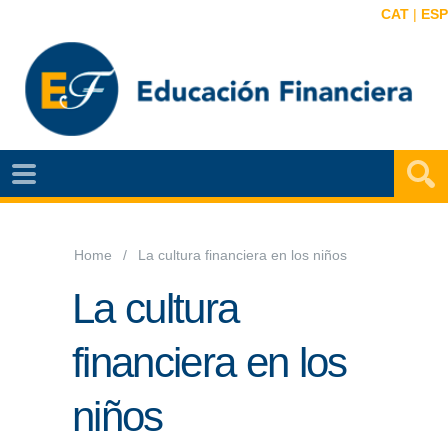
CAT
|
ESP
EF
NOTÍCIAS
VIDEOS
Home
La cultura financiera en los niños
EF
La cultura
MAPA
financiera en los
AGENDA
niños
PUBLICACIONES
EF