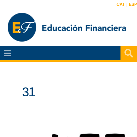
CAT
|
ESP
EF
NOTÍCIAS
VIDEOS
31
EF
MAPA
AGENDA
PUBLICACIONES
EF