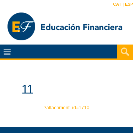
CAT
|
ESP
EF
NOTÍCIAS
VIDEOS
11
EF
MAPA
AGENDA
?attachment_id=1710
PUBLICACIONES
EF