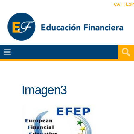
CAT
|
ESP
EF
NOTÍCIAS
VIDEOS
Imagen3
EF
MAPA
AGENDA
PUBLICACIONES
EF