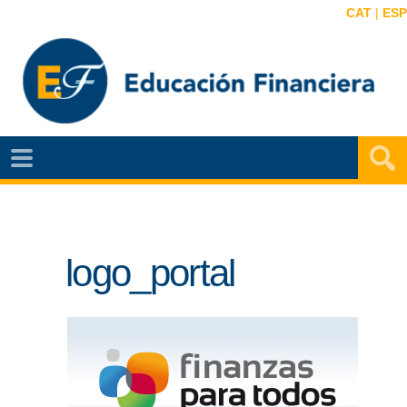
CAT
|
ESP
EF
NOTÍCIAS
VIDEOS
logo_portal
EF
MAPA
AGENDA
PUBLICACIONES
EF