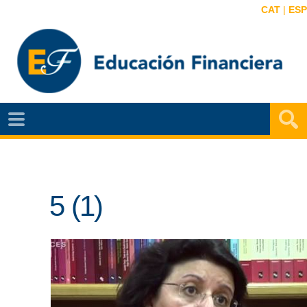
CAT
|
ESP
EF
NOTÍCIAS
VIDEOS
5 (1)
EF
MAPA
AGENDA
PUBLICACIONES
EF