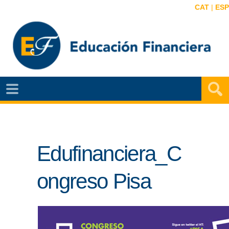
CAT
|
ESP
EF
NOTÍCIAS
VIDEOS
Edufinanciera_C
EF
MAPA
ongreso Pisa
AGENDA
PUBLICACIONES
EF