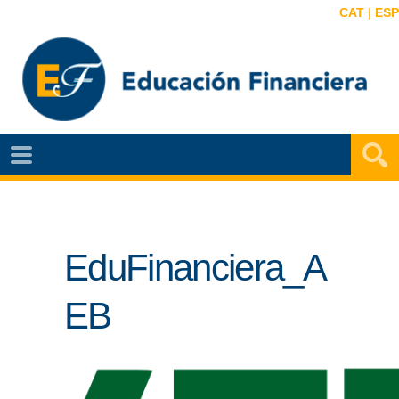
CAT
|
ESP
EF
NOTÍCIAS
VIDEOS
EduFinanciera_A
EF
MAPA
EB
AGENDA
PUBLICACIONES
EF