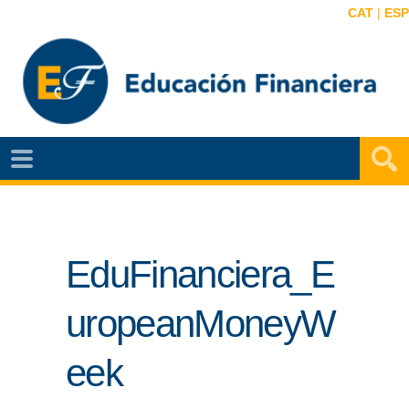
CAT
|
ESP
EF
NOTÍCIAS
VIDEOS
EduFinanciera_E
EF
MAPA
uropeanMoneyW
AGENDA
eek
PUBLICACIONES
EF