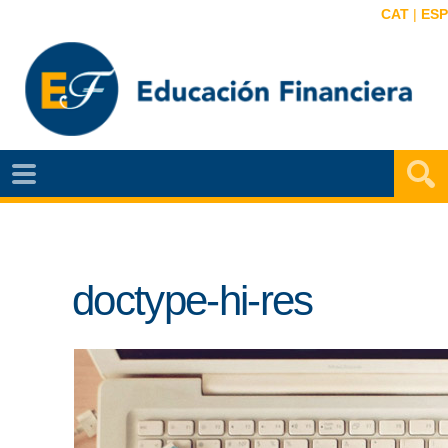
CAT
|
ESP
EF
NOTÍCIAS
VIDEOS
doctype-hi-res
EF
MAPA
AGENDA
PUBLICACIONES
EF