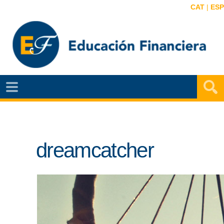
CAT
|
ESP
EF
NOTÍCIAS
VIDEOS
dreamcatcher
EF
MAPA
AGENDA
PUBLICACIONES
EF