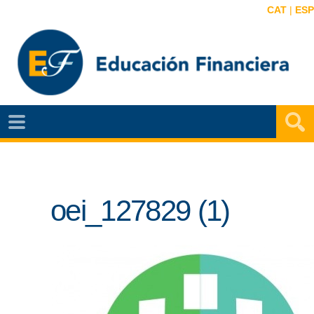
CAT
|
ESP
EF
NOTÍCIAS
VIDEOS
oei_127829 (1)
EF
MAPA
AGENDA
PUBLICACIONES
EF