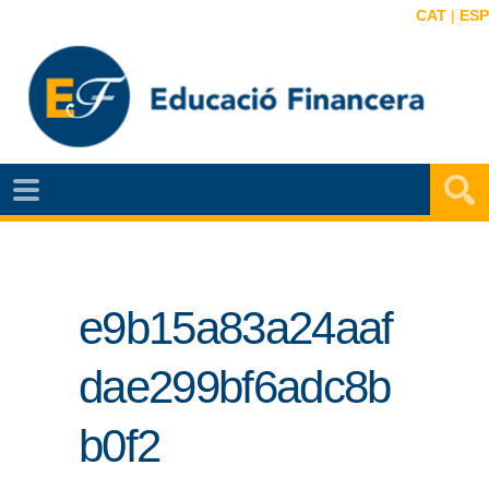
CAT
|
ESP
NOTÍCIES
EF
VIDEOS
e9b15a83a24aaf
MAPA
EF
dae299bf6adc8b
AGENDA
b0f2
PUBLICACIONS
EF