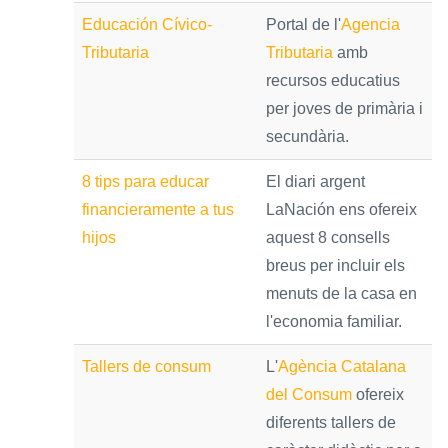
Educación Cívico-
Portal de l'
Agencia
Tributaria
Tributaria
amb
recursos educatius
per joves de primària i
secundària.
8 tips para educar
El diari argent
financieramente a tus
LaNación
ens ofereix
hijos
aquest 8 consells
breus per incluir els
menuts de la casa en
l'economia familiar.
Tallers de consum
L'
Agència Catalana
del Consum
ofereix
diferents tallers de