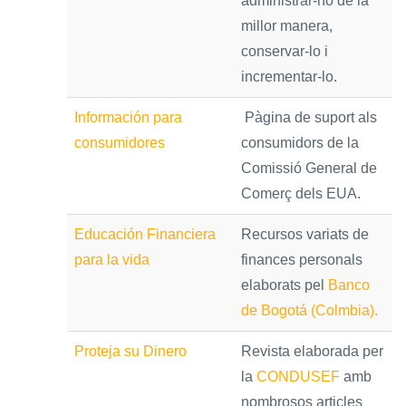
administrar-ho de la
millor manera,
conservar-lo i
incrementar-lo.
Información para
Pàgina de suport als
consumidores
consumidors de la
Comissió General de
Comerç dels EUA.
Educación Financiera
Recursos variats de
para la vida
finances personals
elaborats pel
Banco
de Bogotá (Colmbia).
Proteja su Dinero
Revista elaborada per
la
CONDUSEF
amb
nombrosos articles