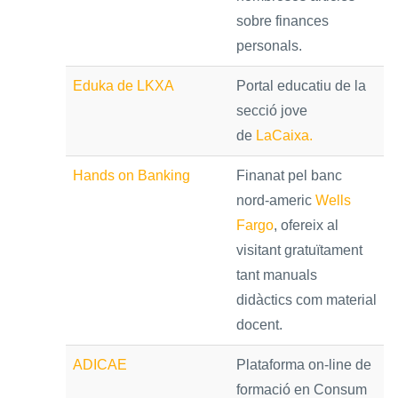
sobre finances
personals.
Eduka de LKXA
Portal educatiu de la
secció jove
de
LaCaixa.
Hands on Banking
Finanat pel banc
nord-americ
Wells
Fargo
, ofereix al
visitant gratuïtament
tant manuals
didàctics com material
docent.
ADICAE
Plataforma on-line de
formació en Consum