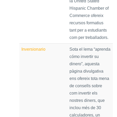
la United Stated
ENLLAÇOS
Hispanic Chamber of
Commerce ofereix
IEF
recursos formatius
tant per a estudiants
NOSALTRES
com per treballadors.
Inversionario
Sota el lema “aprenda
cómo invertir su
dinero”, aquesta
pàgina divulgativa
ens ofereix tota mena
de consells sobre
com invertir els
nostres diners, que
inclou més de 30
calculadores, un