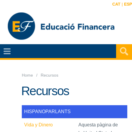
CAT
|
ESP
NOTÍCIES
EF
VIDEOS
Home
Recursos
MAPA
Recursos
EF
AGENDA
HISPANOPARLANTS
PUBLICACIONS
Vida y Dinero
Aquesta pàgina de
EF