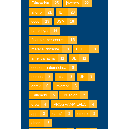
Educación
25
jóvenes
22
ahorro
21
IEF
20
ocde
19
USA
18
catalunya
16
finanzas personales
15
material docente
13
EFEC
13
america latina
11
UE
11
economía doméstica
9
europa
8
pisa
8
UK
7
cnmv
6
inversor
6
Educació
5
jubilación
5
efpa
4
PROGRAMA EFEC
4
app
3
català
3
dinero
3
diners
3