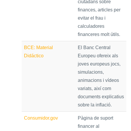
ciutadans sobre
finances, articles per
evitar el frau i
calculadores
financeres molt útils.
BCE: Material
El Banc Central
Didáctico
Europeu ofereix als
joves europeus jocs,
simulacions,
animacions i vídeos
variats, així com
documents explicatius
sobre la inflació.
Consumidor.gov
Pàgina de suport
financer al