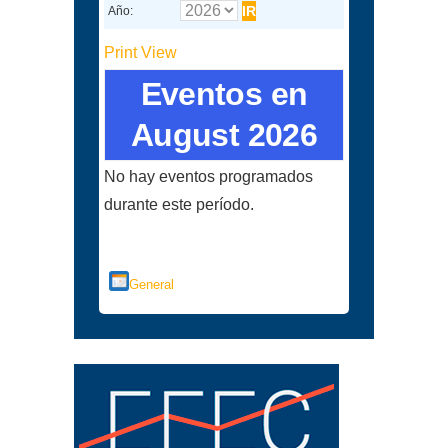
Año:
Print
View
Eventos en
August 2026
No hay eventos programados
durante este período.
Categorías
General