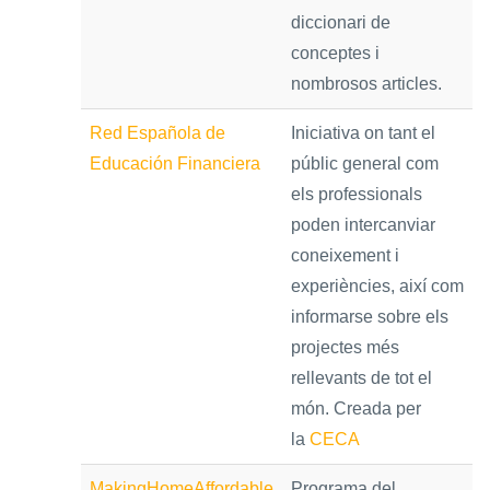
diccionari de
conceptes i
nombrosos articles.
Red Española de
Iniciativa on tant el
Educación Financiera
públic general com
els professionals
poden intercanviar
coneixement i
experiències, així com
informarse sobre els
projectes més
rellevants de tot el
món. Creada per
la
CECA
MakingHomeAffordable
Programa del