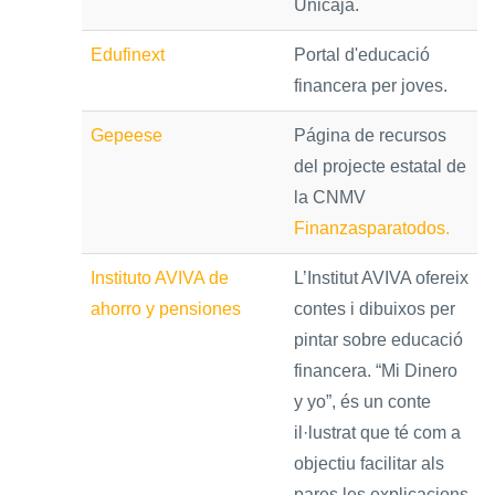
Unicaja.
Edufinext
Portal d'educació
financera per joves.
Gepeese
Página de recursos
del projecte estatal de
la CNMV
Finanzasparatodos.
Instituto AVIVA de
L’Institut AVIVA ofereix
ahorro y pensiones
contes i dibuixos per
pintar sobre educació
financera. “Mi Dinero
y yo”, és un conte
il·lustrat que té com a
objectiu facilitar als
pares les explicacions