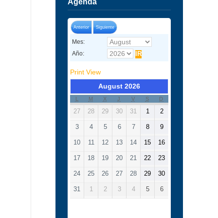
Agenda
Anterior
Siguiente
Mes:
Año:
Print
View
August 2026
L
M
X
J
V
S
D
27
28
29
30
31
1
2
3
4
5
6
7
8
9
10
11
12
13
14
15
16
17
18
19
20
21
22
23
24
25
26
27
28
29
30
31
1
2
3
4
5
6
Categorías