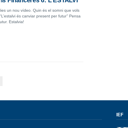
ns Financeres 6: L’ESTALVI
ies un nou vídeo. Quin és el somni que vols
 “L’estalvi és canviar present per futur” Pensa
utur. Estalvia!
IEF