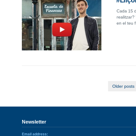
#Lliço
Cada 15 d
realitzar?
en el teu f
Older posts
Newsletter
Email address: