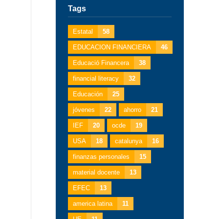
Tags
Estatal
58
EDUCACION FINANCIERA
46
Educació Financera
38
financial literacy
32
Educación
25
jóvenes
22
ahorro
21
IEF
20
ocde
19
USA
18
catalunya
16
finanzas personales
15
material docente
13
EFEC
13
america latina
11