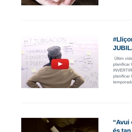
#Lliço
JUBIL
Últim víd
planificar
INVERTIR,
planificar
temporada
“Avui 
és tan