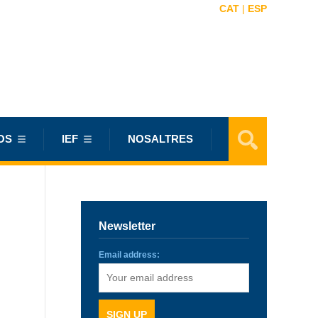
CAT
|
ESP
OS
IEF
NOSALTRES
Newsletter
Email address: