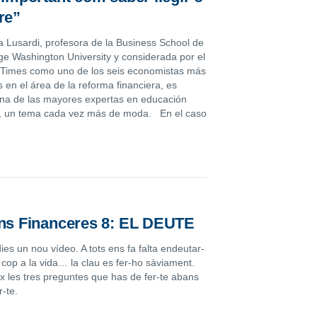
re”
 Lusardi, profesora de la Business School de
e Washington University y considerada por el
Times como uno de los seis economistas más
s en el área de la reforma financiera, es
na de las mayores expertas en educación
a, un tema cada vez más de moda. En el caso
ons Financeres 8: EL DEUTE
es un nou vídeo. A tots ens fa falta endeutar-
cop a la vida… la clau es fer-ho sàviament.
x les tres preguntes que has de fer-te abans
-te.