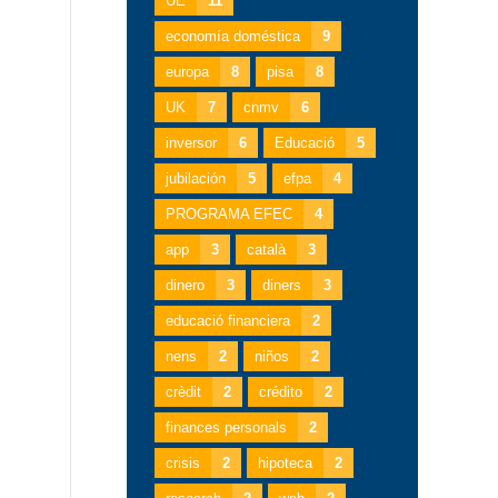
UE
11
economía doméstica
9
europa
8
pisa
8
UK
7
cnmv
6
inversor
6
Educació
5
jubilación
5
efpa
4
PROGRAMA EFEC
4
app
3
català
3
dinero
3
diners
3
educació financiera
2
nens
2
niños
2
crèdit
2
crédito
2
finances personals
2
crisis
2
hipoteca
2