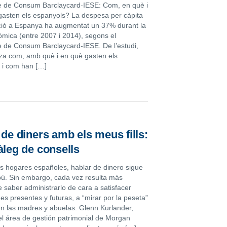
 de Consum Barclaycard-IESE: Com, en què i
asten els espanyols? La despesa per càpita
ió a Espanya ha augmentat un 37% durant la
òmica (entre 2007 i 2014), segons el
 de Consum Barclaycard-IESE. De l’estudi,
tza com, amb què i en què gasten els
 i com han […]
 de diners amb els meus fills:
àleg de consells
 hogares españoles, hablar de dinero sigue
bú. Sin embargo, cada vez resulta más
 saber administrarlo de cara a satisfacer
s presentes y futuras, a “mirar por la peseta”
n las madres y abuelas. Glenn Kurlander,
del área de gestión patrimonial de Morgan