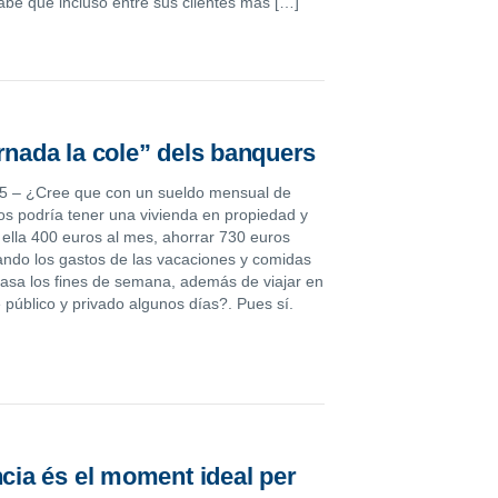
sabe que incluso entre sus clientes más […]
rnada la cole” dels banquers
5 – ¿Cree que con un sueldo mensual de
os podría tener una vivienda en propiedad y
 ella 400 euros al mes, ahorrar 730 euros
zando los gastos de las vacaciones y comidas
casa los fines de semana, además de viajar en
 público y privado algunos días?. Pues sí.
ncia és el moment ideal per