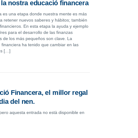
r la nostra educació financera
ia es una etapa donde nuestra mente es más
a retener nuevos saberes y hábitos; también
financieros. En esta etapa la ayuda y ejemplo
res para el desarrollo de las finanzas
s de los más pequeños son clave. La
 financiera ha tenido que cambiar en las
os […]
ió Financera, el millor regal
 dia del nen.
 pero aquesta entrada no està disponible en