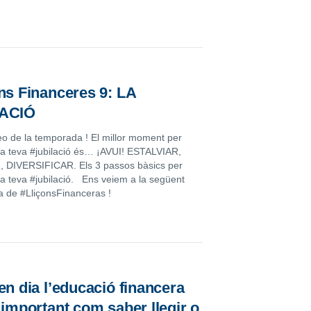
ns Financeres 9: LA
ACIÓ
eo de la temporada ! El millor moment per
 la teva #jubilació és… ¡AVUI! ESTALVIAR,
 DIVERSIFICAR. Els 3 passos bàsics per
 la teva #jubilació. Ens veiem a la següent
 de #LliçonsFinanceras !
en dia l’educació financera
 important com saber llegir o