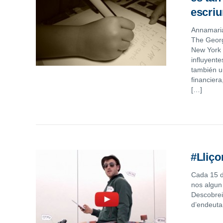
escriu
Annamaria
The Georg
New York 
influyente
también u
financier
[…]
#Lliç
Cada 15 di
nos algun 
Descobrei
d’endeutar