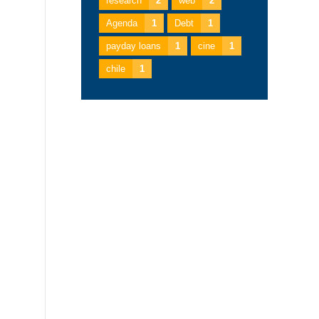
research
2
web
2
Agenda
1
Debt
1
payday loans
1
cine
1
chile
1