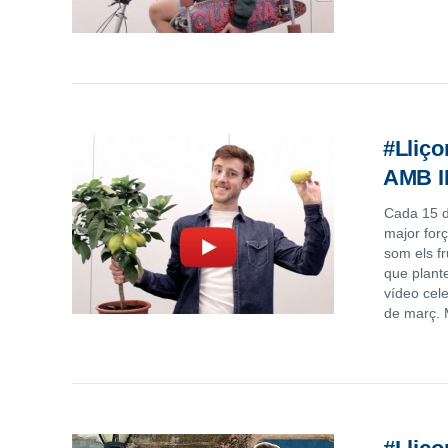
#Lliç
AMB 
Cada 15 d
major forç
som els fr
que plante
vídeo cel
de març. 