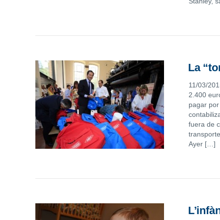
Stanley, 
La “to
11/03/201
2.400 eur
pagar por
contabili
fuera de 
transporte
Ayer […]
L’infà