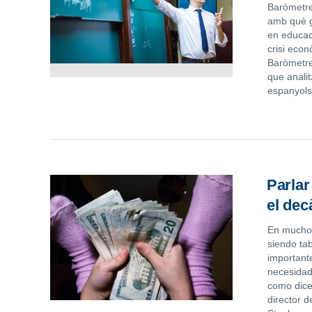
Baròmetre
amb què g
en educac
crisi econ
Baròmetre
que anali
espanyols
Parlar
el dec
En muchos
siendo ta
importante
necesidade
como dice
director 