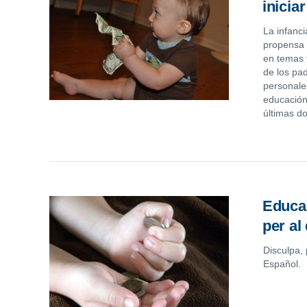
inicia
La infanc
propensa 
en temas 
de los pad
personale
educación
últimas d
Educac
per al
Disculpa,
Español.