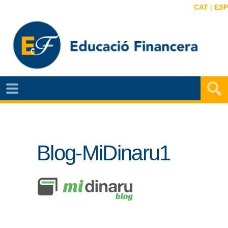
CAT
|
ESP
NOTÍCIES
EF
VIDEOS
Blog-MiDinaru1
MAPA
EF
AGENDA
PUBLICACIONS
EF