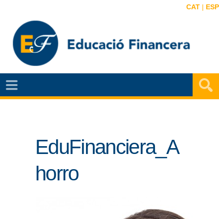
CAT
|
ESP
NOTÍCIES
EF
VIDEOS
EduFinanciera_A
MAPA
EF
horro
AGENDA
PUBLICACIONS
EF