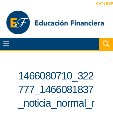
CAT
|
ESP
EF
NOTÍCIAS
VIDEOS
1466080710_322
EF
MAPA
777_1466081837
AGENDA
_noticia_normal_r
PUBLICACIONES
EF