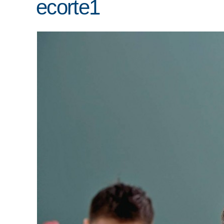
ecorte1
ENLACES
IEF
NOSOTROS