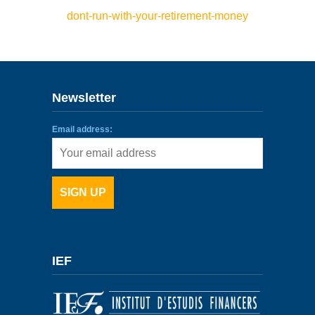
dont-run-with-your-retirement-money
ENLACES
IEF
NOSOTROS
Newsletter
Email address:
IEF