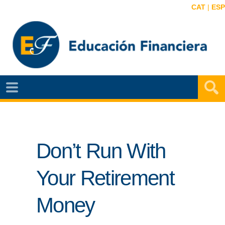
CAT
|
ESP
EF
NOTÍCIAS
VIDEOS
Don’t Run With
EF
MAPA
Your Retirement
AGENDA
Money
PUBLICACIONES
EF