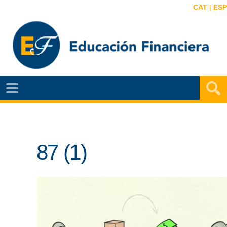
CAT
|
ESP
EF
NOTÍCIAS
VIDEOS
87 (1)
EF
MAPA
AGENDA
PUBLICACIONES
EF