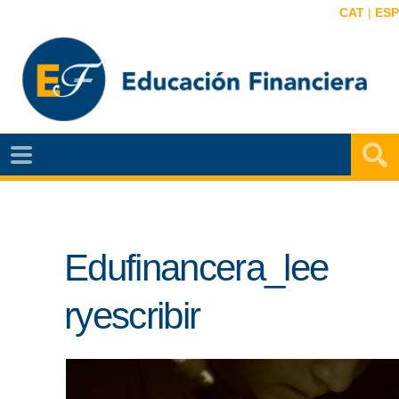
CAT
|
ESP
EF
NOTÍCIAS
VIDEOS
Edufinancera_lee
EF
MAPA
ryescribir
AGENDA
PUBLICACIONES
EF