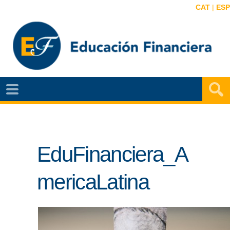
CAT
|
ESP
EF
NOTÍCIAS
VIDEOS
EduFinanciera_A
EF
MAPA
mericaLatina
AGENDA
PUBLICACIONES
EF