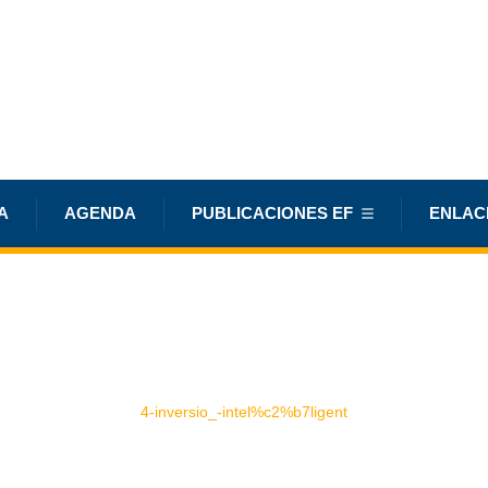
A
AGENDA
PUBLICACIONES EF
ENLAC
4-inversio_-intel%c2%b7ligent