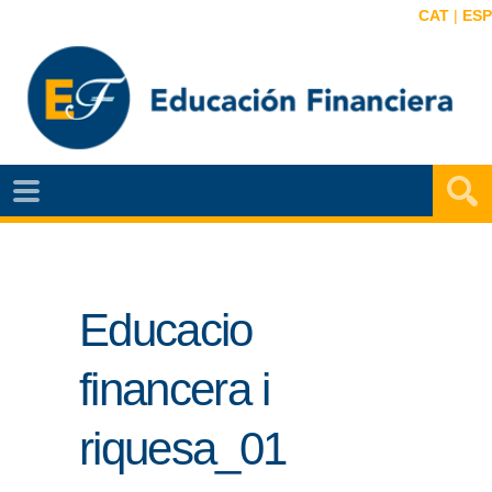
CAT
|
ESP
EF
NOTÍCIAS
VIDEOS
Educacio
EF
MAPA
financera i
AGENDA
riquesa_01
PUBLICACIONES
EF