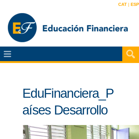
CAT
|
ESP
EF
NOTÍCIAS
VIDEOS
EduFinanciera_P
EF
MAPA
aíses Desarrollo
AGENDA
PUBLICACIONES
EF