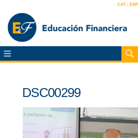
CAT
|
ESP
EF
NOTÍCIAS
VIDEOS
DSC00299
EF
MAPA
AGENDA
PUBLICACIONES
EF