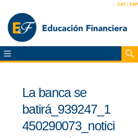
CAT
|
ESP
EF
NOTÍCIAS
VIDEOS
La banca se
EF
MAPA
batirá_939247_1
AGENDA
450290073_notici
PUBLICACIONES
EF