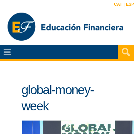
CAT
|
ESP
EF
NOTÍCIAS
VIDEOS
global-money-
EF
MAPA
week
AGENDA
PUBLICACIONES
EF