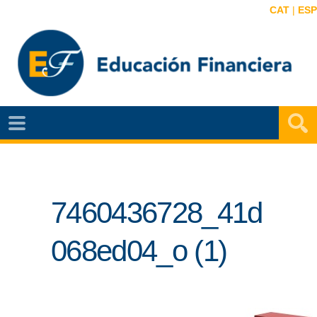
CAT
|
ESP
EF
NOTÍCIAS
VIDEOS
7460436728_41d
EF
MAPA
068ed04_o (1)
AGENDA
PUBLICACIONES
EF