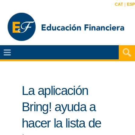
CAT
|
ESP
EF
NOTÍCIAS
VIDEOS
La aplicación
EF
MAPA
Bring! ayuda a
AGENDA
hacer la lista de
PUBLICACIONES
EF