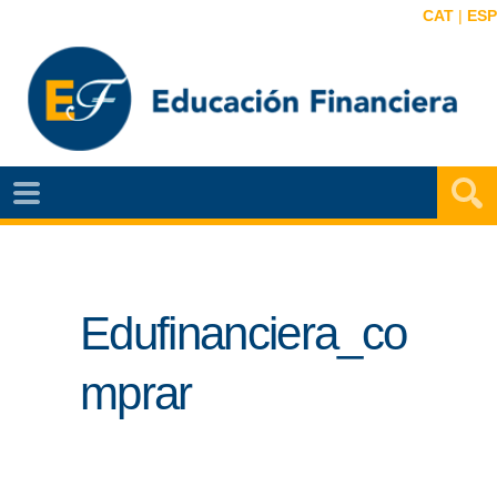
CAT
|
ESP
EF
NOTÍCIAS
VIDEOS
Edufinanciera_co
EF
MAPA
mprar
AGENDA
PUBLICACIONES
EF