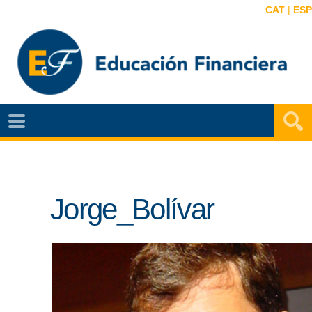
CAT
|
ESP
EF
NOTÍCIAS
VIDEOS
Jorge_Bolívar
EF
MAPA
AGENDA
PUBLICACIONES
EF