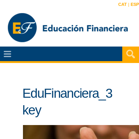
CAT
|
ESP
EF
NOTÍCIAS
VIDEOS
EduFinanciera_3
EF
MAPA
key
AGENDA
PUBLICACIONES
EF