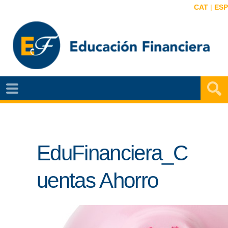
CAT
|
ESP
EF
NOTÍCIAS
VIDEOS
EduFinanciera_C
EF
MAPA
uentas Ahorro
AGENDA
PUBLICACIONES
EF