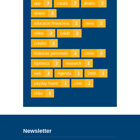
app
3
català
3
dinero
3
diners
3
educació financiera
2
nens
2
niños
2
crèdit
2
crédito
2
finances personals
2
crisis
2
hipoteca
2
research
2
web
2
Agenda
1
Debt
1
payday loans
1
cine
1
chile
1
Newsletter