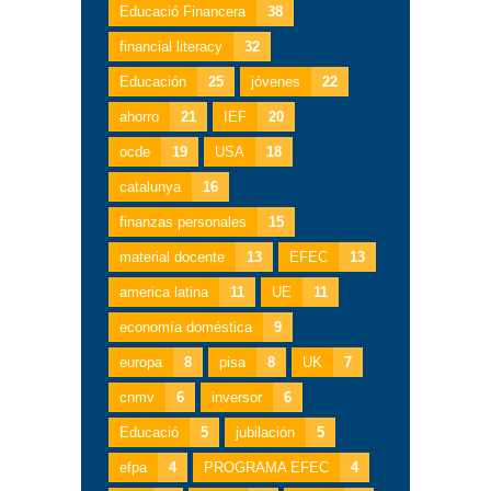
Educació Financera
38
financial literacy
32
Educación
25
jóvenes
22
ahorro
21
IEF
20
ocde
19
USA
18
catalunya
16
finanzas personales
15
material docente
13
EFEC
13
america latina
11
UE
11
economía doméstica
9
europa
8
pisa
8
UK
7
cnmv
6
inversor
6
Educació
5
jubilación
5
efpa
4
PROGRAMA EFEC
4