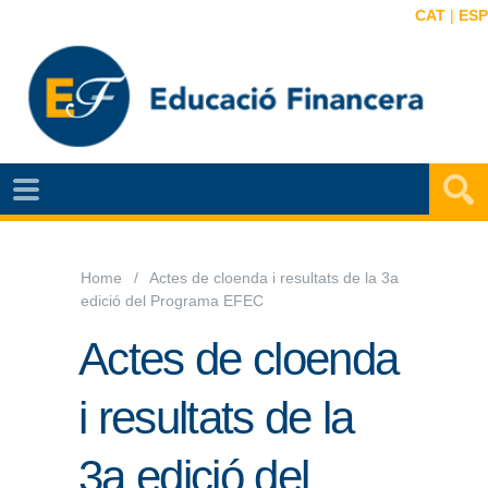
CAT
|
ESP
NOTÍCIES
EF
VIDEOS
Home
Actes de cloenda i resultats de la 3a
edició del Programa EFEC
MAPA
EF
Actes de cloenda
AGENDA
i resultats de la
PUBLICACIONS
3a edició del
EF