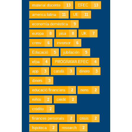
material docente
13
EFEC
13
america latina
11
UE
11
economía doméstica
9
europa
8
pisa
8
UK
7
cnmv
6
inversor
6
Educació
5
jubilación
5
efpa
4
PROGRAMA EFEC
4
app
3
català
3
dinero
3
diners
3
educació financiera
2
nens
2
niños
2
crèdit
2
crédito
2
finances personals
2
crisis
2
hipoteca
2
research
2