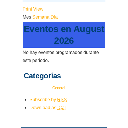
ENLLAÇOS
Print
View
Mes
Semana
Día
IEF
Eventos en August
NOSALTRES
2026
No hay eventos programados durante
este período.
Categorías
General
Subscribe by
RSS
Download as
iCal