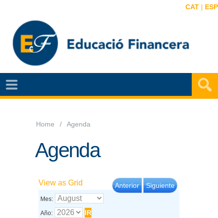
CAT
|
ESP
NOTÍCIES
EF
VIDEOS
Home
Agenda
MAPA
Agenda
EF
AGENDA
View as
Grid
Anterior
Siguiente
PUBLICACIONS
Mes:
EF
Año: