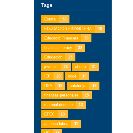
Tags
Estatal
58
EDUCACION FINANCIERA
46
Educació Financera
38
financial literacy
32
Educación
25
jóvenes
22
ahorro
21
IEF
20
ocde
19
USA
18
catalunya
16
finanzas personales
15
material docente
13
EFEC
13
america latina
11