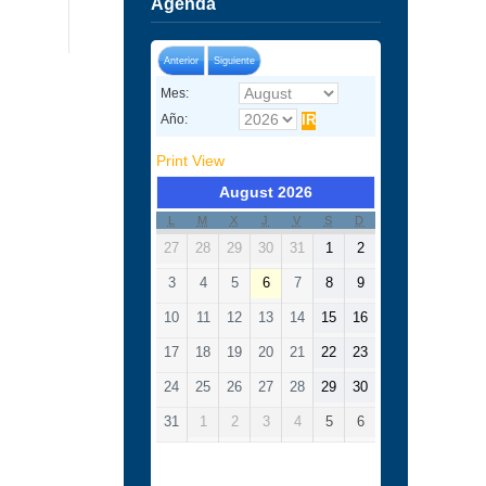
Agenda
Anterior
Siguiente
Mes:
Año:
Print
View
August 2026
L
M
X
J
V
S
D
27
28
29
30
31
1
2
3
4
5
6
7
8
9
10
11
12
13
14
15
16
17
18
19
20
21
22
23
24
25
26
27
28
29
30
31
1
2
3
4
5
6
Categorías