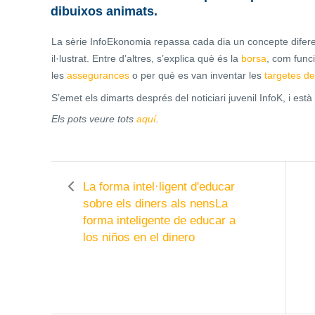
dibuixos animats.
La sèrie InfoEkonomia repassa cada dia un concepte diferen
il·lustrat. Entre d’altres, s’explica què és la
borsa
, com func
les
assegurances
o per què es van inventar les
targetes de
S’emet els dimarts després del noticiari juvenil InfoK, i està 
Els pots veure tots
aquí
.
La forma intel·ligent d'educar
sobre els diners als nens
La
forma inteligente de educar a
los niños en el dinero