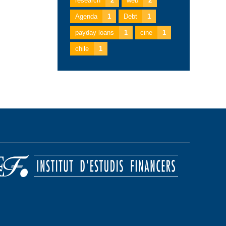
research
2
web
2
Agenda
1
Debt
1
payday loans
1
cine
1
chile
1