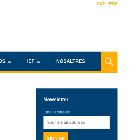
CAT
|
ESP
OS
IEF
NOSALTRES
Newsletter
Email address: