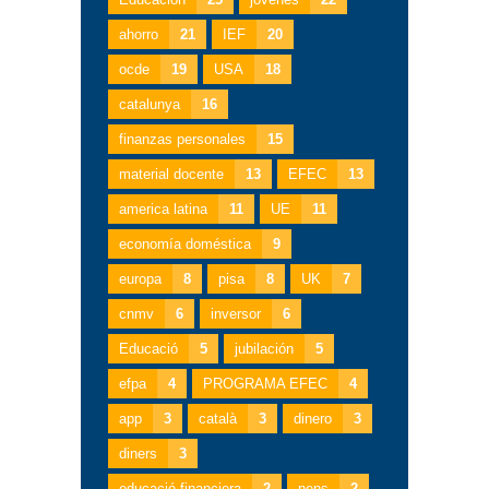
ahorro
21
IEF
20
ocde
19
USA
18
catalunya
16
finanzas personales
15
material docente
13
EFEC
13
america latina
11
UE
11
economía doméstica
9
europa
8
pisa
8
UK
7
cnmv
6
inversor
6
Educació
5
jubilación
5
efpa
4
PROGRAMA EFEC
4
app
3
català
3
dinero
3
diners
3
educació financiera
2
nens
2