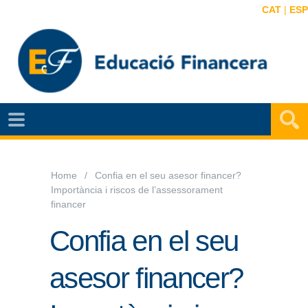
CAT
|
ESP
NOTÍCIES
EF
VIDEOS
Home
Confia en el seu asesor financer?
Importància i riscos de l’assessorament
MAPA
financer
EF
Confia en el seu
AGENDA
asesor financer?
PUBLICACIONS
EF