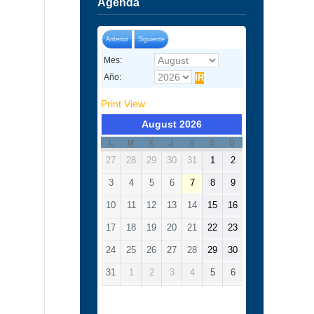
Agenda
Anterior
Siguiente
Mes:
Año:
Print
View
August 2026
L
M
X
J
V
S
D
27
28
29
30
31
1
2
3
4
5
6
7
8
9
10
11
12
13
14
15
16
17
18
19
20
21
22
23
24
25
26
27
28
29
30
31
1
2
3
4
5
6
Categorías