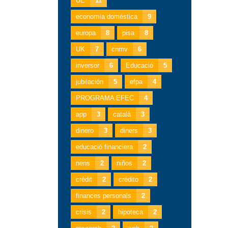
UE
11
economía doméstica
9
europa
8
pisa
8
UK
7
cnmv
6
inversor
6
Educació
5
jubilación
5
efpa
4
PROGRAMA EFEC
4
app
3
català
3
dinero
3
diners
3
educació financiera
2
nens
2
niños
2
crèdit
2
crédito
2
finances personals
2
crisis
2
hipoteca
2