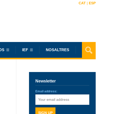
CAT
|
ESP
OS
IEF
NOSALTRES
Newsletter
Email address: