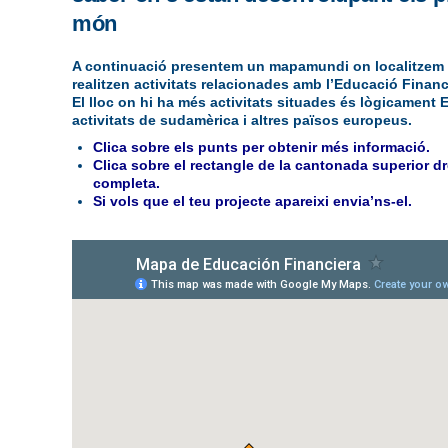
món
A continuació presentem un mapamundi on localitzem el
realitzen activitats relacionades amb l’Educació Financ
El lloc on hi ha més activitats situades és lògicament
activitats de sudamèrica i altres països europeus.
Clica sobre els punts per obtenir més informació.
Clica sobre el rectangle de la cantonada superior d
completa.
Si vols que el teu projecte apareixi
envia’ns-el
.