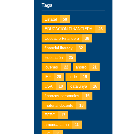
Tags
Estatal
58
EDUCACION FINANCIERA
46
Educació Financera
38
financial literacy
32
Educación
25
jóvenes
22
ahorro
21
IEF
20
ocde
19
USA
18
catalunya
16
finanzas personales
15
material docente
13
EFEC
13
america latina
11