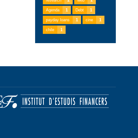
research
2
web
2
Agenda
1
Debt
1
payday loans
1
cine
1
chile
1