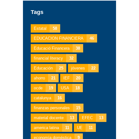
Tags
Estatal
58
EDUCACION FINANCIERA
46
Educació Financera
38
financial literacy
32
Educación
25
jóvenes
22
ahorro
21
IEF
20
ocde
19
USA
18
catalunya
16
finanzas personales
15
material docente
13
EFEC
13
america latina
11
UE
11
economía doméstica
9