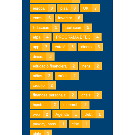
europa
8
pisa
8
UK
7
cnmv
6
inversor
6
Educació
5
jubilación
5
efpa
4
PROGRAMA EFEC
4
app
3
català
3
dinero
3
diners
3
educació financiera
2
nens
2
niños
2
crèdit
2
crédito
2
finances personals
2
crisis
2
hipoteca
2
research
2
web
2
Agenda
1
Debt
1
payday loans
1
cine
1
chile
1