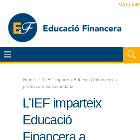
CAT
|
ESP
NOTÍCIES
EF
VIDEOS
Home
L’IEF imparteix Educació Financera a
professors de secundària
MAPA
EF
L’IEF imparteix
AGENDA
Educació
PUBLICACIONS
Financera a
EF