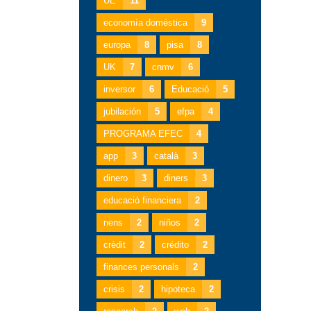
UE
11
economía doméstica
9
europa
8
pisa
8
UK
7
cnmv
6
inversor
6
Educació
5
jubilación
5
efpa
4
PROGRAMA EFEC
4
app
3
català
3
dinero
3
diners
3
educació financiera
2
nens
2
niños
2
crèdit
2
crédito
2
finances personals
2
crisis
2
hipoteca
2