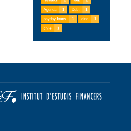
research
2
web
2
Agenda
1
Debt
1
payday loans
1
cine
1
chile
1