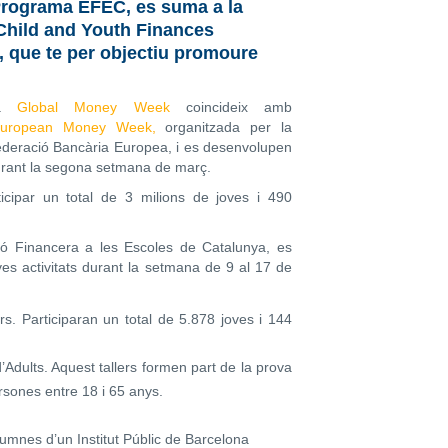
l Programa EFEC, es suma a la
Child and Youth Finances
, que te per objectiu promoure
La
Global Money Week
coincideix amb
uropean Money Week,
organitzada per la
deració Bancària Europea, i es desenvolupen
rant la segona setmana de març.
cipar un total de 3 milions de joves i 490
ió Financera a les Escoles de Catalunya, es
s activitats durant la setmana de 9 al 17 de
s. Participaran un total de 5.878 joves i 144
Adults. Aquest tallers formen part de la prova
sones entre 18 i 65 anys.
alumnes d’un Institut Públic de Barcelona