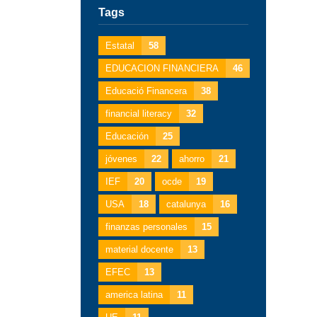
Tags
Estatal
58
EDUCACION FINANCIERA
46
Educació Financera
38
financial literacy
32
Educación
25
jóvenes
22
ahorro
21
IEF
20
ocde
19
USA
18
catalunya
16
finanzas personales
15
material docente
13
EFEC
13
america latina
11