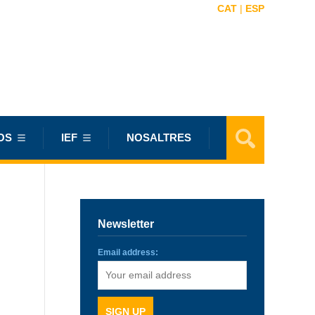
CAT
|
ESP
OS
IEF
NOSALTRES
Newsletter
Email address: