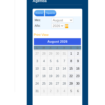
Agenda
Anterior
Siguiente
Mes:
Año:
Print
View
August 2026
L
M
X
J
V
S
D
27
28
29
30
31
1
2
3
4
5
6
7
8
9
10
11
12
13
14
15
16
17
18
19
20
21
22
23
24
25
26
27
28
29
30
31
1
2
3
4
5
6
Categorías