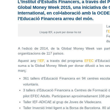
L’Institut d’Estudis Financers, a través de
Global Money Week 2015, una iniciativa de 
International, en col•laboració amb la OCDE
l’Educació Financera arreu del món.
l’
E
L’equip IEF, a punt per donar-ho tot
Fe
du
A l’edició de 2014, de la Global Money Week van parti
organitzacions de 117 països.
Aquest any
l’IEF
, a través del programa
EFEC
d’Educac
suma a la Global Money Week per donar difusió a les seve
març:
361 tallers d’Educació Financera en 94 centres escolar
voluntaris.
3 tallers d’Educació Financera a Centres de Formació d’
pilot EFEC Adults. Participaran aproximadament 108 per
Taller IEF-ADICAE al grup de Joves de Viladecans.
Taller Inversió Intel·ligent a la Borsa de Barcelona. 80 