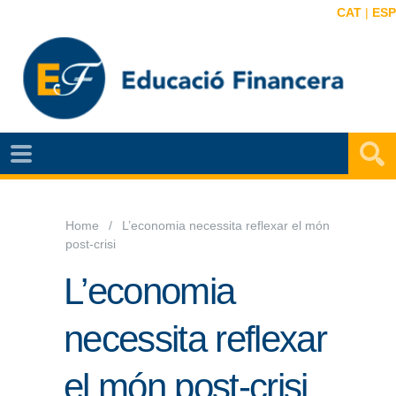
CAT
|
ESP
NOTÍCIES
EF
VIDEOS
Home
L’economia necessita reflexar el món
post-crisi
MAPA
EF
L’economia
AGENDA
necessita reflexar
PUBLICACIONS
el món post-crisi
EF