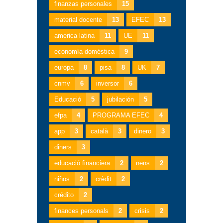
finanzas personales
15
material docente
13
EFEC
13
america latina
11
UE
11
economía doméstica
9
europa
8
pisa
8
UK
7
cnmv
6
inversor
6
Educació
5
jubilación
5
efpa
4
PROGRAMA EFEC
4
app
3
català
3
dinero
3
diners
3
educació financiera
2
nens
2
niños
2
crèdit
2
crédito
2
finances personals
2
crisis
2