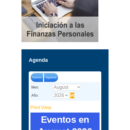
Agenda
Anterior
Siguiente
Mes:
Año:
Print
View
Eventos en