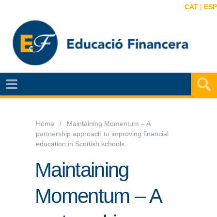
CAT
|
ESP
NOTÍCIES
EF
VIDEOS
Home
Maintaining Momentum – A
partnership approach to improving financial
MAPA
education in Scottish schools
EF
Maintaining
AGENDA
Momentum – A
PUBLICACIONS
EF