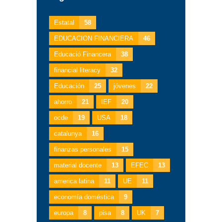
Estatal
58
EDUCACION FINANCIERA
46
Educació Financera
38
financial literacy
32
Educación
25
jóvenes
22
ahorro
21
IEF
20
ocde
19
USA
18
catalunya
16
finanzas personales
15
material docente
13
EFEC
13
america latina
11
UE
11
economía doméstica
9
europa
8
pisa
8
UK
7