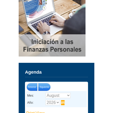
Agenda
Anterior
Siguiente
Mes:
Año: