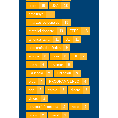
ocde
19
USA
18
catalunya
16
finanzas personales
15
material docente
13
EFEC
13
america latina
11
UE
11
economía doméstica
9
europa
8
pisa
8
UK
7
cnmv
6
inversor
6
Educació
5
jubilación
5
efpa
4
PROGRAMA EFEC
4
app
3
català
3
dinero
3
diners
3
educació financiera
2
nens
2
niños
2
crèdit
2