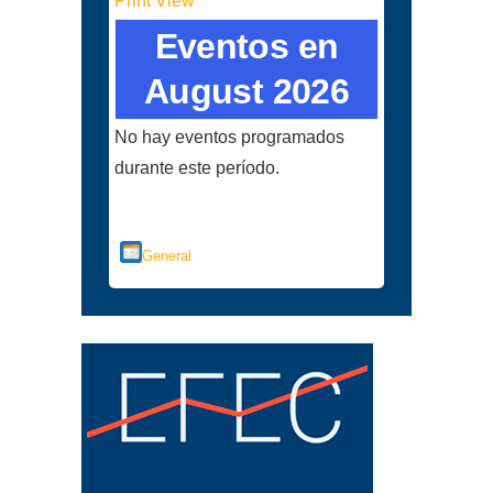
Print
View
Eventos en
August 2026
No hay eventos programados
durante este período.
Categorías
General