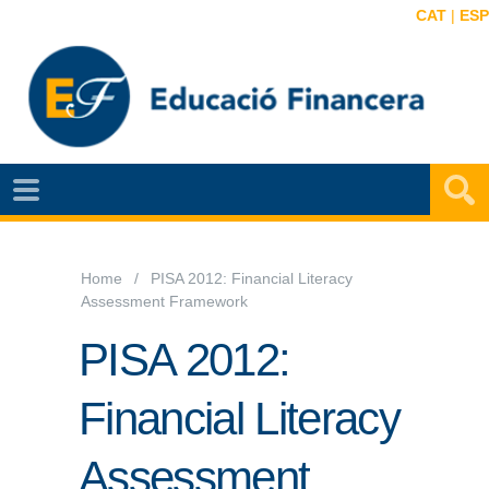
CAT
|
ESP
NOTÍCIES
EF
VIDEOS
Home
PISA 2012: Financial Literacy
Assessment Framework
MAPA
EF
PISA 2012:
AGENDA
Financial Literacy
PUBLICACIONS
Assessment
EF