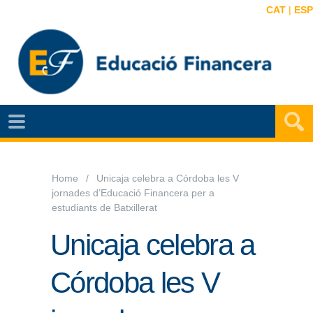
CAT
|
ESP
NOTÍCIES
EF
VIDEOS
Home
Unicaja celebra a Córdoba les V
jornades d’Educació Financera per a
MAPA
estudiants de Batxillerat
EF
Unicaja celebra a
AGENDA
Córdoba les V
PUBLICACIONS
EF