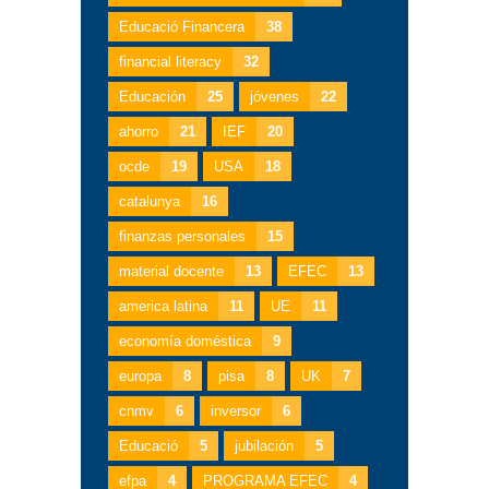
Educació Financera
38
financial literacy
32
Educación
25
jóvenes
22
ahorro
21
IEF
20
ocde
19
USA
18
catalunya
16
finanzas personales
15
material docente
13
EFEC
13
america latina
11
UE
11
economía doméstica
9
europa
8
pisa
8
UK
7
cnmv
6
inversor
6
Educació
5
jubilación
5
efpa
4
PROGRAMA EFEC
4